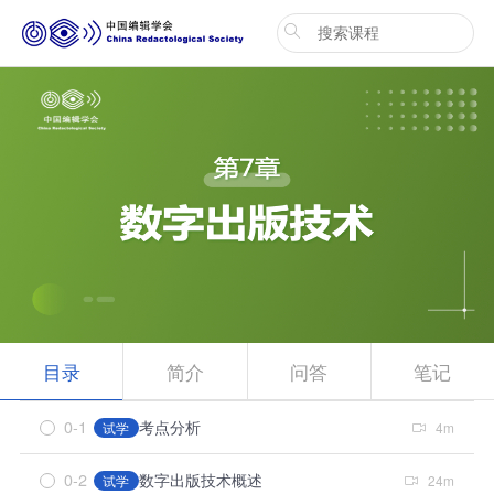
目录
简介
问答
笔记
0-1
考点分析
试学
4m
0-2
数字出版技术概述
试学
24m