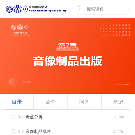
目录
简介
问答
笔记
0-1
考点分析
3m
0-2
音像制品概述
7m